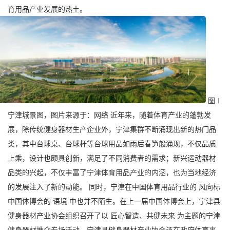
育用品产业发展的热土。
图∣
宁津城景图，图片来源于：网络 近年来，随着体育产业的蓬勃发
展，除传统健身器材生产企业外，宁津集群不断涌现出新的热门品
类，其中台球桌、台球杆等台球用品如雨后春笋般涌现，不仅品质
上乘，设计也颇具创新，满足了不同消费者的需求；新兴运动器材
品类的兴起，不仅丰富了宁津体育用品产业的内涵，也为当地经济
的发展注入了新的动能。 同时，宁津在中国体育用品行业的 风向标
中国体博会的 语境 中也并不陌生。在上一届中国体博会上，宁津县
健身器材产业协会组织召开了以 匠心智造、共健未来 为主题的宁津
健身器材推介专场活动，宁津县健身器材产业协会还在政府体育事