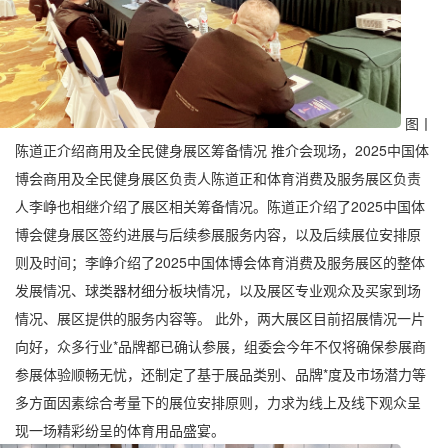
图丨
陈道正介绍商用及全民健身展区筹备情况 推介会现场，2025中国体
博会商用及全民健身展区负责人陈道正和体育消费及服务展区负责
人李峥也相继介绍了展区相关筹备情况。陈道正介绍了2025中国体
博会健身展区签约进展与后续参展服务内容，以及后续展位安排原
则及时间；李峥介绍了2025中国体博会体育消费及服务展区的整体
发展情况、球类器材细分板块情况，以及展区专业观众及买家到场
情况、展区提供的服务内容等。 此外，两大展区目前招展情况一片
向好，众多行业*品牌都已确认参展，组委会今年不仅将确保参展商
参展体验顺畅无忧，还制定了基于展品类别、品牌*度及市场潜力等
多方面因素综合考量下的展位安排原则，力求为线上及线下观众呈
现一场精彩纷呈的体育用品盛宴。