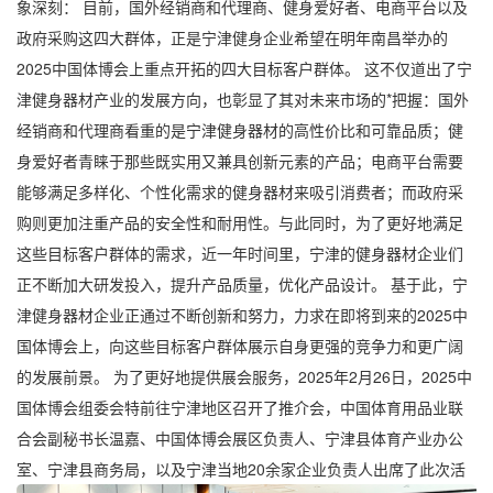
象深刻： 目前，国外经销商和代理商、健身爱好者、电商平台以及
政府采购这四大群体，正是宁津健身企业希望在明年南昌举办的
2025中国体博会上重点开拓的四大目标客户群体。 这不仅道出了宁
津健身器材产业的发展方向，也彰显了其对未来市场的*把握：国外
经销商和代理商看重的是宁津健身器材的高性价比和可靠品质；健
身爱好者青睐于那些既实用又兼具创新元素的产品；电商平台需要
能够满足多样化、个性化需求的健身器材来吸引消费者；而政府采
购则更加注重产品的安全性和耐用性。与此同时，为了更好地满足
这些目标客户群体的需求，近一年时间里，宁津的健身器材企业们
正不断加大研发投入，提升产品质量，优化产品设计。 基于此，宁
津健身器材企业正通过不断创新和努力，力求在即将到来的2025中
国体博会上，向这些目标客户群体展示自身更强的竞争力和更广阔
的发展前景。 为了更好地提供展会服务，2025年2月26日，2025中
国体博会组委会特前往宁津地区召开了推介会，中国体育用品业联
合会副秘书长温嘉、中国体博会展区负责人、宁津县体育产业办公
室、宁津县商务局，以及宁津当地20余家企业负责人出席了此次活