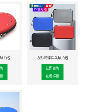
球拍包
方形蝴蝶乒乓球拍包
询
立即咨询
情
查看详情