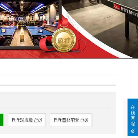
在
线
客
)
乒乓球底板
(10)
乒乓器材配套
(18)
服