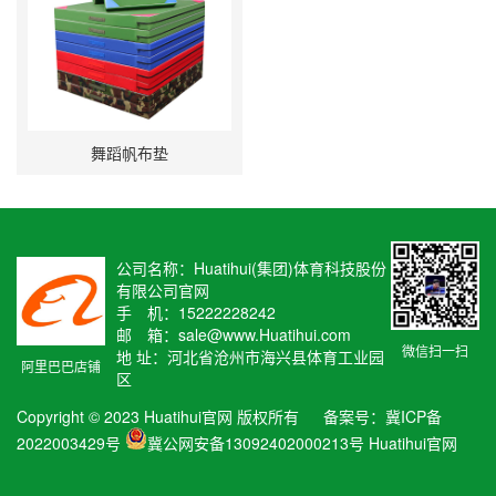
舞蹈帆布垫
公司名称：Huatihui(集团)体育科技股份
有限公司官网
手 机：15222228242
邮 箱：sale@www.Huatihui.com
微信扫一扫
地 址：河北省沧州市海兴县体育工业园
阿里巴巴店铺
区
Copyright © 2023 Huatihui官网 版权所有 备案号：
冀ICP备
2022003429号
冀公网安备13092402000213号
Huatihui官网