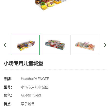
小场专用儿童城堡
品牌：
Huatihui/MENGTE
型号：
小场专用儿童城堡
颜色：
多种颜色可选
特点：
娱乐城堡