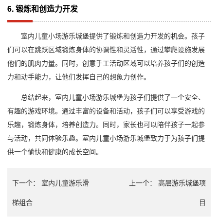
6. 锻炼和创造力开发
室内儿童小场游乐城堡提供了锻炼和创造力开发的机会。孩子
们可以在跳跃区域锻炼身体的协调性和灵活性，通过攀爬设施发展
他们的肌肉力量。同时，创意手工活动区域可以培养孩子们的创造
力和动手能力，让他们发挥自己的想象力创作。
总结起来，室内儿童小场游乐城堡为孩子们提供了一个安全、
有趣的游戏环境。通过丰富的设备和活动，孩子们可以享受游戏的
乐趣，锻炼身体，培养创造力。同时，家长也可以陪伴孩子一起参
与活动，共同体验乐趣。室内儿童小场游乐城堡致力于为孩子们提
供一个愉快和健康的成长空间。
下一个：
室内儿童游乐滑
上一个：
高层游乐城堡项
梯组合
目