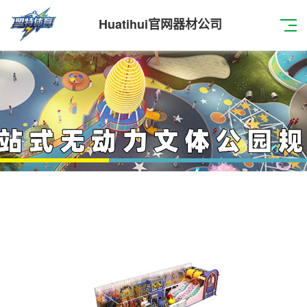
Huatihui官网器材公司